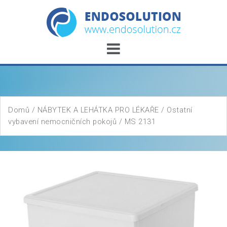
Skip
to
content
Domů
/
NÁBYTEK A LEHÁTKA PRO LÉKAŘE
/
Ostatní
vybavení nemocničních pokojů
/ MS 2131