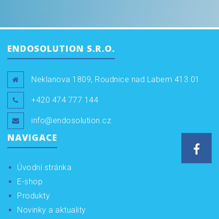
ENDOSOLUTION S.R.O.
Neklanova 1809, Roudnice nad Labem 413 01
+420 474 777 144
info@endosolution.cz
NAVIGACE
Face
Úvodní stránka
E-shop
Produkty
Novinky a aktuality