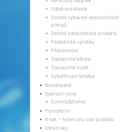
Nerezový nábytek
Odběrová křesla
Ostatní vybavení nemocničních
pokojů
Ostatní zdravotnické produkty
Pediatrické výrobky
Příslušenství
Transportní křesla
Transportní vozík
Vyšetřovací lehátka
Nezařazené
Operační stoly
Schmitz&Sohne
Porodnictví
R-tek – řešení pro vaší podlahu
Ultrazvuky