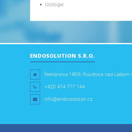
Urologie
ENDOSOLUTION S.R.O.
Neklanova 1809, Roudnice nad Labem 
+420 474 777 144
info@endosolution.cz