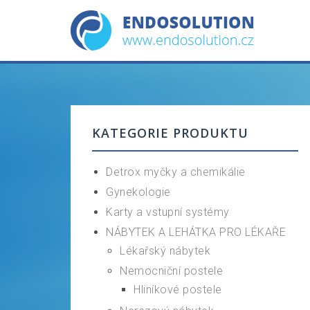
Skip
to
content
KATEGORIE PRODUKTU
Detrox myčky a chemikálie
Gynekologie
Karty a vstupní systémy
NÁBYTEK A LEHÁTKA PRO LÉKAŘE
Lékařský nábytek
Nemocniční postele
Hliníkové postele