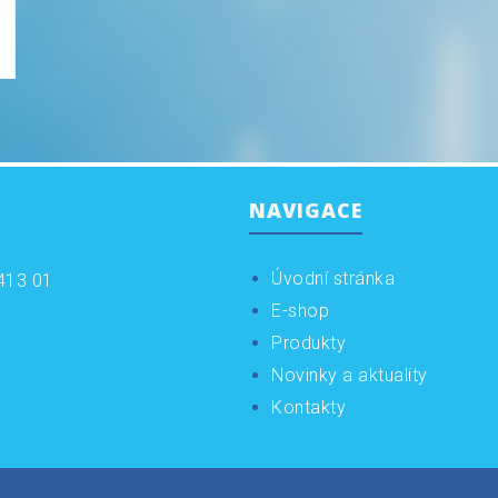
NAVIGACE
Úvodní stránka
413 01
E-shop
Produkty
Novinky a aktuality
Kontakty