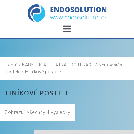
Skip
to
content
Domů
/
NÁBYTEK A LEHÁTKA PRO LÉKAŘE
/
Nemocniční
postele
/ Hliníkové postele
HLINÍKOVÉ POSTELE
Zobrazuji všechny 4 výsledky