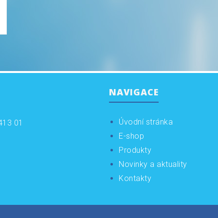
NAVIGACE
Úvodní stránka
413 01
E-shop
Produkty
Novinky a aktuality
Kontakty