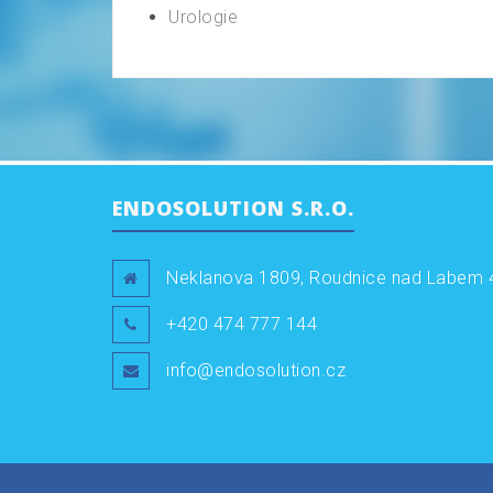
Urologie
ENDOSOLUTION S.R.O.
Neklanova 1809, Roudnice nad Labem 
+420 474 777 144
info@endosolution.cz