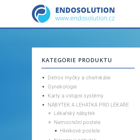
Skip
to
content
KATEGORIE PRODUKTU
Detrox myčky a chemikálie
Gynekologie
Karty a vstupní systémy
NÁBYTEK A LEHÁTKA PRO LÉKAŘE
Lékařský nábytek
Nemocniční postele
Hliníkové postele