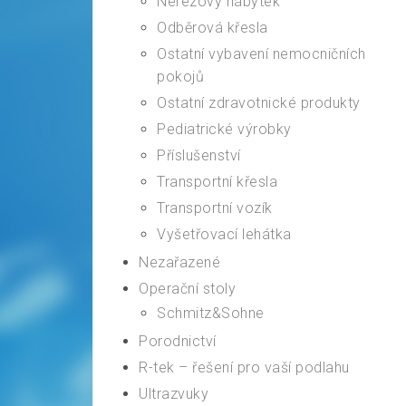
Nerezový nábytek
Odběrová křesla
Ostatní vybavení nemocničních
pokojů
Ostatní zdravotnické produkty
Pediatrické výrobky
Příslušenství
Transportní křesla
Transportní vozík
Vyšetřovací lehátka
Nezařazené
Operační stoly
Schmitz&Sohne
Porodnictví
R-tek – řešení pro vaší podlahu
Ultrazvuky