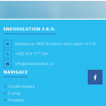
ENDOSOLUTION S.R.O.
Neklanova 1809, Roudnice nad Labem 413 01
+420 474 777 144
info@endosolution.cz
NAVIGACE
Face
Úvodní stránka
E-shop
Produkty