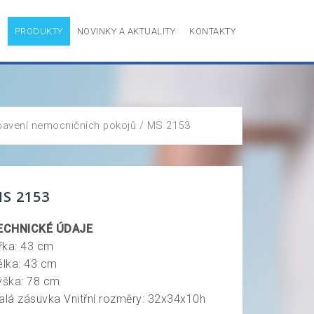
P
PRODUKTY
NOVINKY A AKTUALITY
KONTAKTY
bavení nemocničních pokojů
/ MS 2153
S 2153
ECHNICKÉ ÚDAJE
ířka: 43 cm
élka: 43 cm
ýška: 78 cm
alá zásuvka Vnitřní rozměry: 32x34x10h