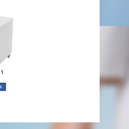
51
CE