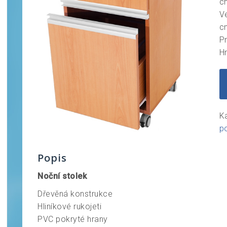
c
V
c
P
H
K
p
Popis
Noční stolek
Dřevěná konstrukce
Hliníkové rukojeti
PVC pokryté hrany