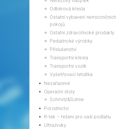
Nerezový nábytek
Odběrová křesla
Ostatní vybavení nemocničních
pokojů
Ostatní zdravotnické produkty
Pediatrické výrobky
Příslušenství
Transportní křesla
Transportní vozík
Vyšetřovací lehátka
Nezařazené
Operační stoly
Schmitz&Sohne
Porodnictví
R-tek – řešení pro vaší podlahu
Ultrazvuky