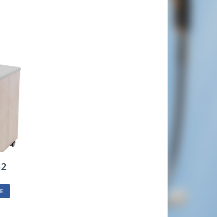
52
CE