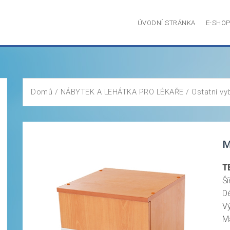
ÚVODNÍ STRÁNKA
E-SHO
Domů
/
NÁBYTEK A LEHÁTKA PRO LÉKAŘE
/
Ostatní vy
M
T
Š
D
V
M