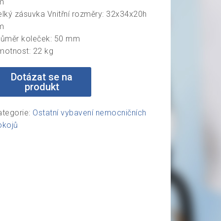
m
elký zásuvka Vnitřní rozměry: 32x34x20h
m
růměr koleček: 50 mm
motnost: 22 kg
ategorie:
Ostatní vybavení nemocničních
okojů