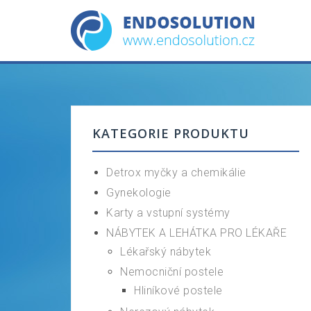
Skip
to
content
KATEGORIE PRODUKTU
Detrox myčky a chemikálie
Gynekologie
Karty a vstupní systémy
NÁBYTEK A LEHÁTKA PRO LÉKAŘE
Lékařský nábytek
Nemocniční postele
Hliníkové postele