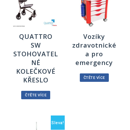
QUATTRO
Vozíky
SW
zdravotnické
STOHOVATEL
a pro
NÉ
emergency
KOLEČKOVÉ
KŘESLO
ČTĚTE VÍCE
ČTĚTE VÍCE
Sleva!