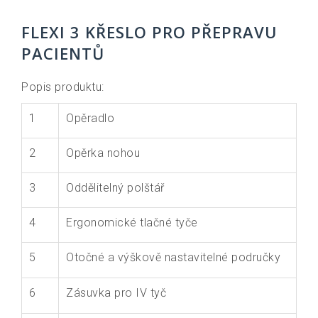
FLEXI 3 KŘESLO PRO PŘEPRAVU
PACIENTŮ
Popis produktu:
1
Opěradlo
2
Opěrka nohou
3
Oddělitelný polštář
4
Ergonomické tlačné tyče
5
Otočné a výškově nastavitelné područky
6
Zásuvka pro IV tyč