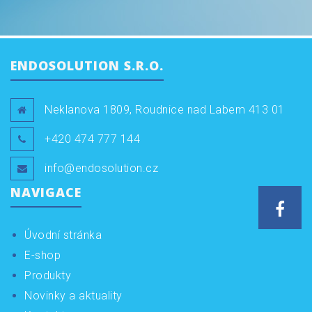
ENDOSOLUTION S.R.O.
Neklanova 1809, Roudnice nad Labem 413 01
+420 474 777 144
info@endosolution.cz
NAVIGACE
Face
Úvodní stránka
E-shop
Produkty
Novinky a aktuality