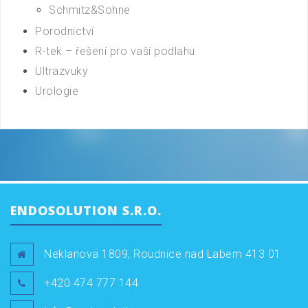
Schmitz&Sohne
Porodnictví
R-tek – řešení pro vaší podlahu
Ultrazvuky
Urologie
ENDOSOLUTION S.R.O.
Neklanova 1809, Roudnice nad Labem 413 01
+420 474 777 144