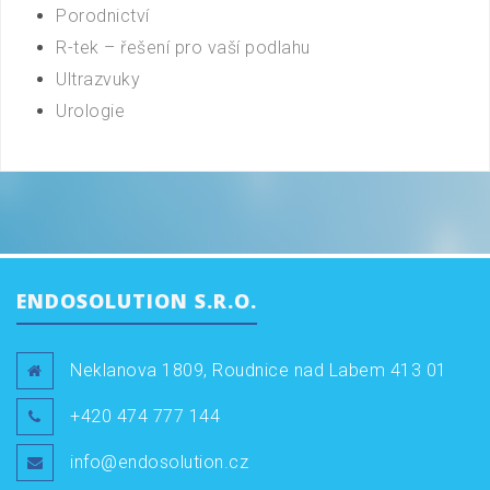
Porodnictví
R-tek – řešení pro vaší podlahu
Ultrazvuky
Urologie
ENDOSOLUTION S.R.O.
Neklanova 1809, Roudnice nad Labem 413 01
+420 474 777 144
info@endosolution.cz