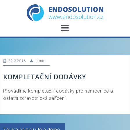
Skip
to
content
22.3.2016
admin
KOMPLETAČNÍ DODÁVKY
Provádíme kompletační dodávky pro nemocnice a
ostatní zdravotnická zařízení.
Navigace
Záruka na použité a demo