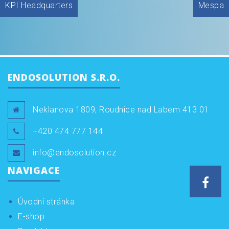
KPI Headquarters
Mespa
pro
příspěvek
ENDOSOLUTION S.R.O.
Neklanova 1809, Roudnice nad Labem 413 01
+420 474 777 144
info@endosolution.cz
NAVIGACE
Face
Úvodní stránka
E-shop