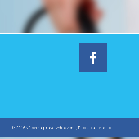
Facebook
© 2016 všechna práva vyhrazena, Endosolution s.r.o.