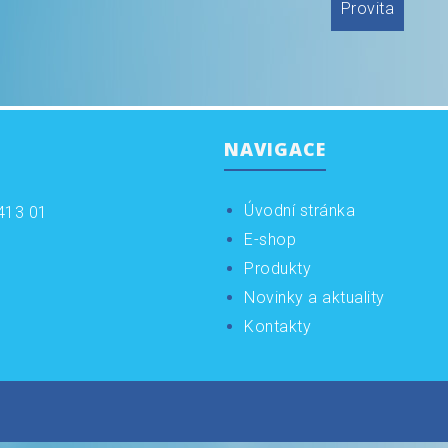
Provita
NAVIGACE
Úvodní stránka
413 01
E-shop
Produkty
Novinky a aktuality
Kontakty