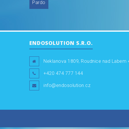
Navigace
Pardo
pro
příspěvek
ENDOSOLUTION S.R.O.
Neklanova 1809, Roudnice nad Labem 
+420 474 777 144
info@endosolution.cz