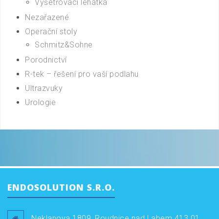
Vyšetřovací lehátka
Nezařazené
Operační stoly
Schmitz&Sohne
Porodnictví
R-tek – řešení pro vaší podlahu
Ultrazvuky
Urologie
ENDOSOLUTION S.R.O.
Neklanova 1809, Roudnice nad Labem 413 01