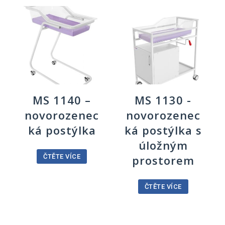
MS 1140 –
MS 1130 -
novorozenec
novorozenec
ká postýlka
ká postýlka s
úložným
prostorem
ČTĚTE VÍCE
ČTĚTE VÍCE