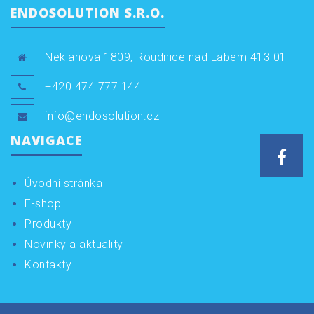
ENDOSOLUTION S.R.O.
Neklanova 1809, Roudnice nad Labem 413 01
+420 474 777 144
info@endosolution.cz
NAVIGACE
Face
Úvodní stránka
E-shop
Produkty
Novinky a aktuality
Kontakty