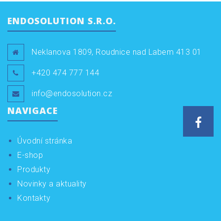
ENDOSOLUTION S.R.O.
Neklanova 1809, Roudnice nad Labem 413 01
+420 474 777 144
info@endosolution.cz
NAVIGACE
Face
Úvodní stránka
E-shop
Produkty
Novinky a aktuality
Kontakty