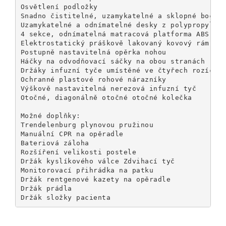
Osvětlení podložky

Snadno čistitelné, uzamykatelné a sklopné boční 
Uzamykatelné a odnímatelné desky z polypropyleno
4 sekce, odnímatelná matracová platforma ABS

Elektrostatický práškově lakovaný kovový rám

Postupně nastavitelná opěrka nohou

Otočné, diagonálně otočné otočné kolečka  

Možné doplňky: 

Trendelenburg plynovou pružinou 

Manuální CPR na opěradle 

Bateriová záloha 

Rozšíření velikosti postele 

Držák kyslíkového válce Zdvihací tyč 

Monitorovací přihrádka na patku 

Držák rentgenové kazety na opěradle 

Držák prádla 

Držák složky pacienta