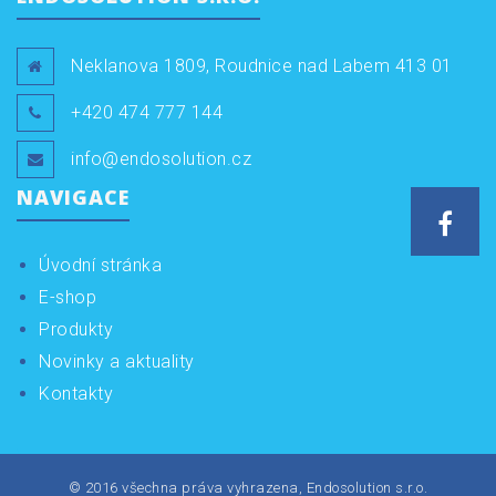
Neklanova 1809, Roudnice nad Labem 413 01
+420 474 777 144
info@endosolution.cz
NAVIGACE
Face
Úvodní stránka
E-shop
Produkty
Novinky a aktuality
Kontakty
© 2016 všechna práva vyhrazena, Endosolution s.r.o.