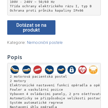
100V - 240V ~ 50/60 Hz

Třída ochrany elektrického rázu I, typ B

Ochrana proti průniku kapaliny IPx66
Kategorie:
Nemocniční postele
Popis
2 motorová pacientská postel 

2 motory

Elektronické nastavení funkcí opěradla a opěrky 
Fowler a vaskulární pozice

Vybaven 4 ovládacími panely, 2 pro ošetřovatelsk
Automaticky se přizpůsobuje velikosti postavy

Systém automatické regrese

Nastavení úhlu opěradla
