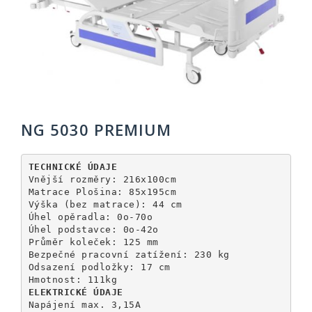
NG 5030 PREMIUM
TECHNICKÉ ÚDAJE
Vnější rozměry: 216x100cm

Matrace Plošina: 85x195cm

Výška (bez matrace): 44 cm

Úhel opěradla: 0o-70o

Úhel podstavce: 0o-42o

Průměr koleček: 125 mm

Bezpečné pracovní zatížení: 230 kg

Odsazení podložky: 17 cm

ELEKTRICKÉ ÚDAJE
Napájení max. 3,15A
