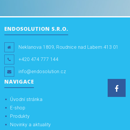
ENDOSOLUTION S.R.O.
Neklanova 1809, Roudnice nad Labem 413 01
+420 474 777 144
info@endosolution.cz
NAVIGACE
Face
Úvodní stránka
E-shop
Produkty
Novinky a aktuality